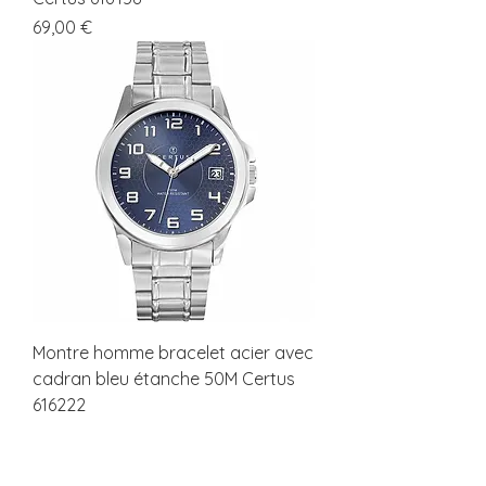
Prix
69,00 €
Montre homme bracelet acier avec
cadran bleu étanche 50M Certus
616222
Prix
69,00 €