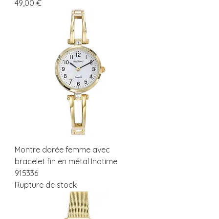
Prix
49,00 €
Montre dorée femme avec
bracelet fin en métal Inotime
915336
Rupture de stock