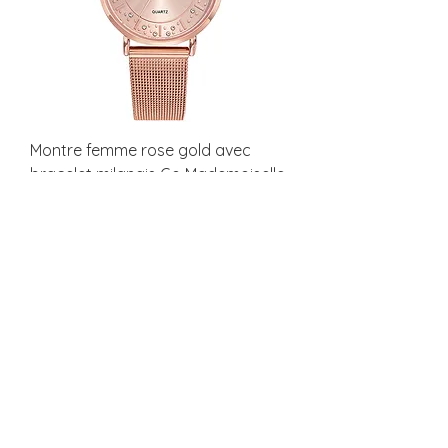
Montre femme rose gold avec
bracelet milanais Go Mademoiselle
695600
Prix
69,00 €