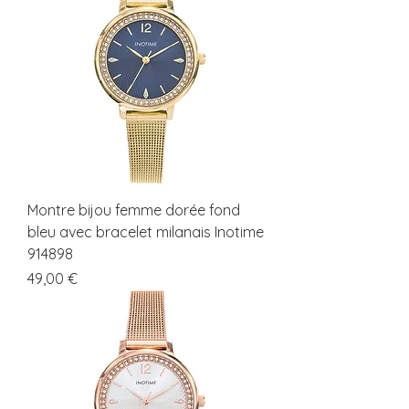
Montre bijou femme dorée fond
bleu avec bracelet milanais Inotime
914898
Prix
49,00 €