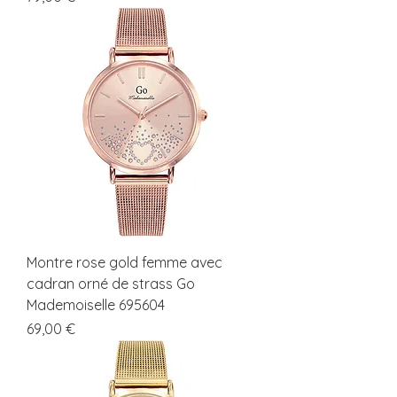
Montre rose gold femme avec
cadran orné de strass Go
Mademoiselle 695604
Prix
69,00 €