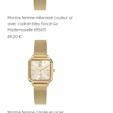
Montre femme milanaise couleur or
avec cadran bleu foncé Go
Mademoiselle 695613
Prix
69,00 €
Montre femme carrée en acier