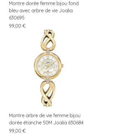
Montre dorée femme bijou fond
bleu avec arbre de vie Joalia
630695
Prix
99,00 €
Montre arbre de vie femme bijou
dorée étanche 50M Joalia 630684
Prix
99,00 €