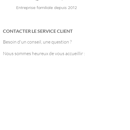
Entreprise familiale depuis 2012
CONTACTER LE SERVICE CLIENT
Besoin d'un conseil, une question ?
Nous sommes heureux de vous accueillir :
Du lundi au samedi, de 9h à 19h
Au
09 53 37 60 07
(Prix d'un appel local)
Par mail à
contact@montres-en-vogue.com
INFORMATIONS UTILES
Paiement sécurisé
Modes de livraison