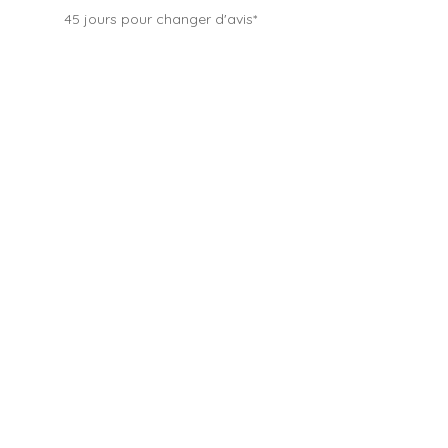
45 jours pour changer d'avis*
BOUTIQUE FRANÇAISE
Entreprise familiale depuis 2012
CONTACTER LE SERVICE CLIENT
Besoin d'un conseil, une question ?
Nous sommes heureux de vous accueillir :
Du lundi au samedi, de 9h à 19h
Au
09 53 37 60 07
(Prix d'un appel local)