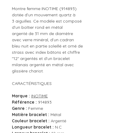
Montre femme INOTIME (914893)
dotée d’un mouvement quartz à
3 aiguilles. Ce modèle est composé
d’un boîtier rond en métal
argenté de 31 mm de diamètre
avec verre minéral, d’un cadran
bleu nuit en partie soleillé et orné de
strass avec index bâtons et chiffre
"12" argentés et d’un bracelet
milanais argenté en métal avec
glissière chariot.
CARACTÉRISTIQUES
Marque :
INOTIME
Référence :
914893
Genre :
Femme
Matière bracelet :
Métal
Couleur bracelet :
Argenté
Longueur bracelet :
N.C