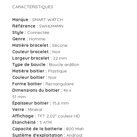
CARACTÉRISTIQUES
Marque :
SMART WATCH
Référence :
SWHLM4MN
Style :
Connectée
Genre :
Homme
Matière bracelet :
Silicone
Couleur bracelet :
Noir
Largeur bracelet :
22 mm
Type de boucle :
Boucle ardillon
Matière boitier :
Plastique
Couleur boitier :
Noir
Forme boitier :
Rectangulaire
Dimensions du boitier :
46 x
51 mm
Épaisseur boitier :
15,6 mm
Verre :
Minéral
Affichage :
TFT 2,02" couleur HD
Étanchéité :
3 ATM
Capacité de la batterie :
800 Mah
Système d'exploitation :
Android