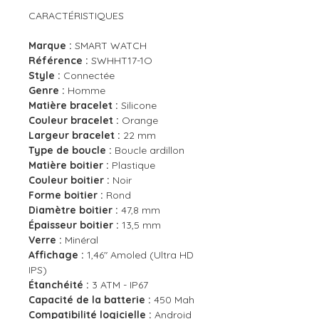
CARACTÉRISTIQUES
Marque :
SMART WATCH
Référence :
SWHHT17-1O
Style :
Connectée
Genre :
Homme
Matière bracelet :
Silicone
Couleur bracelet :
Orange
Largeur bracelet :
22 mm
Type de boucle :
Boucle ardillon
Matière boitier :
Plastique
Couleur boitier :
Noir
Forme boitier :
Rond
Diamètre boitier :
47,8 mm
Épaisseur boitier :
13,5 mm
Verre :
Minéral
Affichage :
1,46" Amoled (Ultra HD
IPS)
Étanchéité :
3 ATM - IP67
Capacité de la batterie :
450 Mah
Compatibilité logicielle :
Android