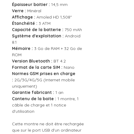
Épaisseur boitier :
14,5 mm
Verre :
Minéral
Affichage :
Amoled HD 1,508"
Étanchéité :
3 ATM
Capacité de la batterie :
750 mAh
Système d'exploitation :
Android
8.1
Mémoire :
3 Go de RAM + 32 Go de
ROM
Version Bluetooth :
BT 4.2
Format de la carte SIM :
Nano
Normes GSM prises en charge
:
2G/3G/4G/5G (Internet mobile
uniquement)
Garantie fabricant :
1 an
Contenu de la boite :
1 montre, 1
câble de charge et 1 notice
d'utilisation
Cette montre ne doit être rechargée
que sur le port USB d'un ordinateur