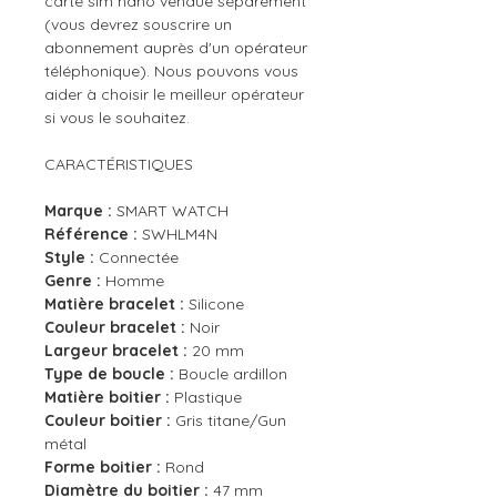
carte sim nano vendue séparément
(vous devrez souscrire un
abonnement auprès d'un opérateur
téléphonique). Nous pouvons vous
aider à choisir le meilleur opérateur
si vous le souhaitez.
CARACTÉRISTIQUES
Marque :
SMART WATCH
Référence :
SWHLM4N
Style :
Connectée
Genre :
Homme
Matière bracelet :
Silicone
Couleur bracelet :
Noir
Largeur bracelet :
20 mm
Type de boucle :
Boucle ardillon
Matière boitier :
Plastique
Couleur boitier :
Gris titane/Gun
métal
Forme boitier :
Rond
Diamètre du boitier :
47 mm