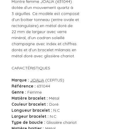
Montre femme JOALIA (631044)
dotée d’un mouvement quartz à
3 aiguilles. Ce modèle est composé
d’un boîtier tonneau (entre ovale et
rectangulaire) en métal doré de
22 mm de largeur avec verre
minéral, d’un cadran soleillé
champagne avec index et chiffres
dorés et d’un bracelet milanais en
métal doré avec glissière chariot.
CARACTÉRISTIQUES
Marque :
JOALIA
(CERTUS)
Référence :
631044
Genre :
Femme
Matière bracelet :
Métal
Couleur bracelet :
Doré
Longueur bracelet :
N.C
Largeur bracelet :
N.C
Type de boucle :
Glissière chariot
Matière boitier :
Métal