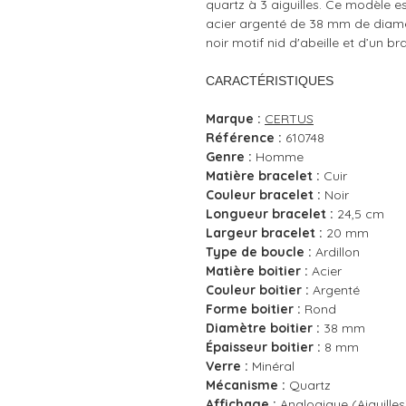
quartz à 3 aiguilles. Ce modèle e
acier argenté de 38 mm de diamè
noir motif nid d'abeille et d’un br
CARACTÉRISTIQUES
Marque :
CERTUS
Référence :
610748
Genre :
Homme
Matière bracelet :
Cuir
Couleur bracelet :
Noir
Longueur bracelet :
24,5 cm
Largeur bracelet :
20 mm
Type de boucle :
Ardillon
Matière boitier :
Acier
Couleur boitier :
Argenté
Forme boitier :
Rond
Diamètre boitier :
38 mm
Épaisseur boitier :
8 mm
Verre :
Minéral
Mécanisme :
Quartz
Affichage :
Analogique (Aiguilles