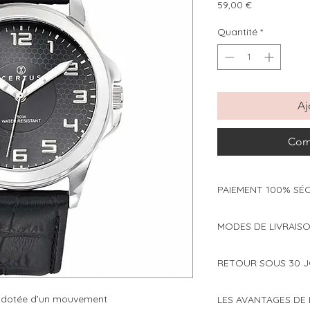
Prix
59,00 €
Quantité
*
Aj
Com
PAIEMENT 100% SÉ
Modes de paiement 
MODES DE LIVRAISO
Cartes bancaires 
Choisissez de faire
Paypal
RETOUR SOUS 30 
ou en point relais à
Paypal 4x sans fr
dès 59€ d'achat) :
Vous avez changé d'
 dotée d’un mouvement
LES AVANTAGES DE
Toutes les transact
nous, le client est r