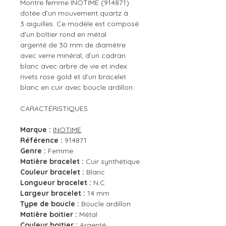
Montre femme INOTIME (914871)
dotée d’un mouvement quartz à
3 aiguilles. Ce modèle est composé
d’un boîtier rond en métal
argenté de 30 mm de diamètre
avec verre minéral, d’un cadran
blanc avec arbre de vie et index
rivets rose gold et d’un bracelet
blanc en cuir avec boucle ardillon.
CARACTÉRISTIQUES
Marque :
INOTIME
Référence :
914871
Genre :
Femme
Matière bracelet :
Cuir synthétique
Couleur bracelet :
Blanc
Longueur bracelet :
N.C
Largeur bracelet :
14 mm
Type de boucle :
Boucle ardillon
Matière boitier :
Métal
Couleur boitier :
Argenté