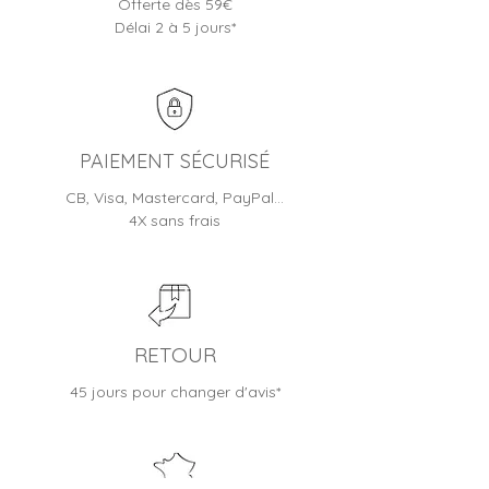
Offerte dès 59€
jours ouvrés
ouvrés en moyenne
sont pas non plus conservées sur
Délai 2 à 5 jours*
Toutes nos montres sont livrées
nos systèmes informatiques.
en écrin/boite et bénéficient
d'une garantie fabricant (de 1 à
2 ans selon les modèles)
Jusqu'à 30 jours pour changer
d'avis
PAIEMENT SÉCURISÉ
CB, Visa, Mastercard, PayPal…
4X sans frais
RETOUR
45 jours pour changer d'avis*