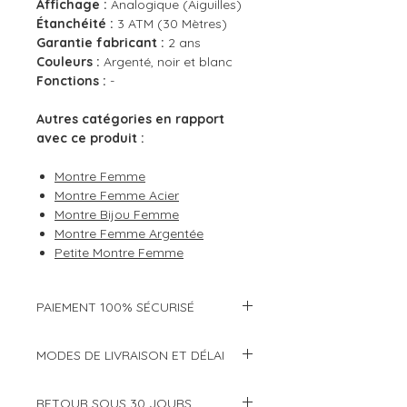
Affichage :
Analogique (Aiguilles)
Étanchéité :
3 ATM (30 Mètres)
Garantie fabricant :
2 ans
Couleurs :
Argenté, noir et blanc
Fonctions :
-
Autres catégories en rapport
avec ce produit :
Montre Femme
Montre Femme Acier
Montre Bijou Femme
Montre Femme Argentée
Petite Montre Femme
PAIEMENT 100% SÉCURISÉ
Modes de paiement :
MODES DE LIVRAISON ET DÉLAI
Cartes bancaires (CB, Visa,
Choisissez de faire livrer votre
Mastercard, etc...)
RETOUR SOUS 30 JOURS