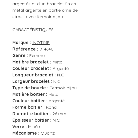
argentés et d’un bracelet fin en
métal argenté en partie orné de
strass avec fermoir bijou.
CARACTÉRISTIQUES
Marque :
INOTIME
Référence :
914640
Genre :
Femme
Matière bracelet :
Métal
Couleur bracelet :
Argenté
Longueur bracelet :
N.C
Largeur bracelet :
N.C
Type de boucle :
Fermoir bijou
Matière boitier :
Métal
Couleur boitier :
Argenté
Forme boitier :
Rond
Diamètre boitier :
26 mm
Épaisseur boitier :
N.C
Verre :
Minéral
Mécanisme :
Quartz