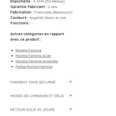
Étanchéité :
5 ATM (50 Mètres)
Garantie fabricant :
2 ans
Fabrication :
Française (Besançon)
Couleurs :
Argenté, blanc et noir
Fonctions :
-
Autres catégories en rapport
avec ce produit :
Montre Femme
Montre Femme Acier
Montre Femme Argentée
Petite Montre Femme
PAIEMENT 100% SÉCURISÉ
Modes de paiement :
MODES DE LIVRAISON ET DÉLAI
Cartes bancaires (CB, Visa,
Choisissez de faire livrer votre
Mastercard, etc...)
RETOUR SOUS 30 JOURS
commande à domicile ou en point
Paypal