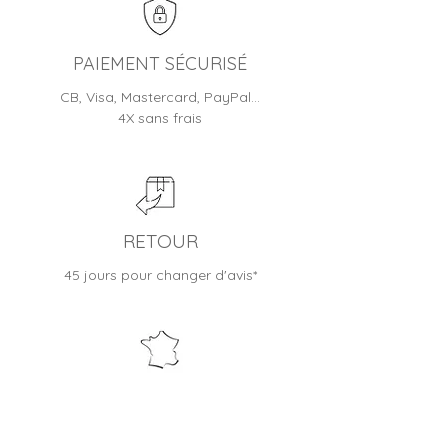
2 ans selon les modèles)
Jusqu'à 30 jours pour changer
d'avis
PAIEMENT SÉCURISÉ
CB, Visa, Mastercard, PayPal…
4X sans frais
RETOUR
45 jours pour changer d'avis*
BOUTIQUE FRANÇAISE
Entreprise familiale depuis 2012