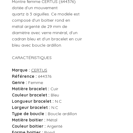
Montre femme CERTUS (644376)
dotée d’un mouvement
quartz à 3 aiguilles. Ce modèle est
composé d’un boîtier rond en
métal argenté de 29 mm de
diamètre avec verre minéral, d’un
cadran bleu et d’un bracelet en cuir
bleu avec boucle ardillon.
CARACTÉRISTIQUES
Marque :
CERTUS
Référence :
644376
Genre :
Femme
Matière bracelet :
Cuir
Couleur bracelet :
Bleu
Longueur bracelet :
N.C
Largeur bracelet :
N.C
Type de boucle :
Boucle ardillon
Matière boitier :
Métal
Couleur boitier :
Argenté
Forme boitier :
Rond