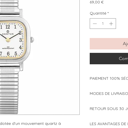
Prix
69,00 €
Quantité
*
Aj
Com
PAIEMENT 100% SÉ
Modes de paiement 
MODES DE LIVRAISO
Cartes bancaires 
Choisissez de faire
Paypal
RETOUR SOUS 30 
ou en point relais à
Paypal 4x sans fr
dès 59€ d'achat) :
Vous avez changé d'
dotée d’un mouvement quartz à
LES AVANTAGES DE
Toutes les transact
nous, le client est r