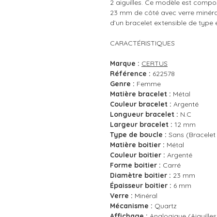
2 aiguilles. Ce modèle est compo
23 mm de côté avec verre minéral
d’un bracelet extensible de type
CARACTÉRISTIQUES
Marque :
CERTUS
Référence :
622578
Genre :
Femme
Matière bracelet :
Métal
Couleur bracelet :
Argenté
Longueur bracelet :
N.C
Largeur bracelet :
12 mm
Type de boucle :
Sans (Bracelet 
Matière boitier :
Métal
Couleur boitier :
Argenté
Forme boitier :
Carré
Diamètre boitier :
23 mm
Épaisseur boitier :
6 mm
Verre :
Minéral
Mécanisme :
Quartz
Affichage :
Analogique (Aiguilles