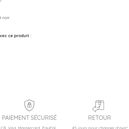
t noir
vec ce produit :
PAIEMENT SÉCURISÉ
RETOUR
CB, Visa, Mastercard, PayPal…
45 jours pour changer d'avis*