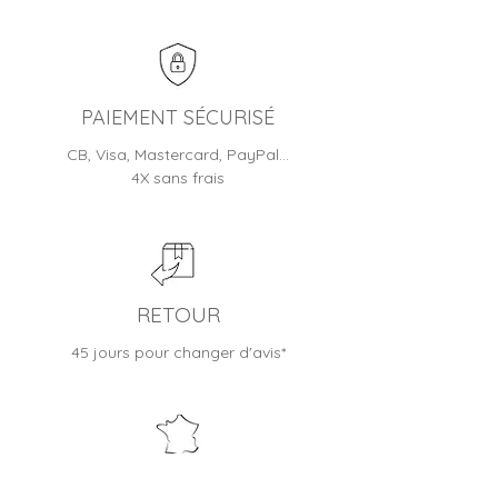
en écrin/boite et bénéficient
d'une garantie fabricant (de 1 à
2 ans selon les modèles)
Jusqu'à 30 jours pour changer
d'avis
PAIEMENT SÉCURISÉ
CB, Visa, Mastercard, PayPal…
4X sans frais
RETOUR
45 jours pour changer d'avis*
BOUTIQUE FRANÇAISE