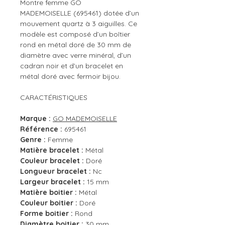
Montre femme GO
MADEMOISELLE (695461) dotée d’un
mouvement quartz à 3 aiguilles. Ce
modèle est composé d’un boîtier
rond en métal doré de 30 mm de
diamètre avec verre minéral, d’un
cadran noir et d’un bracelet en
métal doré avec fermoir bijou.
CARACTÉRISTIQUES
Marque :
GO MADEMOISELLE
Référence :
695461
Genre :
Femme
Matière bracelet :
Métal
Couleur bracelet :
Doré
Longueur bracelet :
Nc
Largeur bracelet :
15 mm
Matière boitier :
Métal
Couleur boitier :
Doré
Forme boitier :
Rond
Diamètre boitier :
30 mm