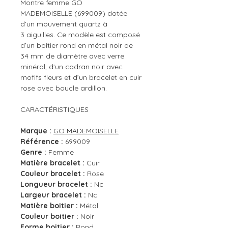
Montre femme GO
MADEMOISELLE (699009) dotée
d’un mouvement quartz à
3 aiguilles. Ce modèle est composé
d’un boîtier rond en métal noir de
34 mm de diamètre avec verre
minéral, d’un cadran noir avec
mofifs fleurs et d’un bracelet en cuir
rose avec boucle ardillon.
CARACTÉRISTIQUES
Marque :
GO MADEMOISELLE
Référence :
699009
Genre :
Femme
Matière bracelet :
Cuir
Couleur bracelet :
Rose
Longueur bracelet :
Nc
Largeur bracelet :
Nc
Matière boitier :
Métal
Couleur boitier :
Noir
Forme boitier :
Rond