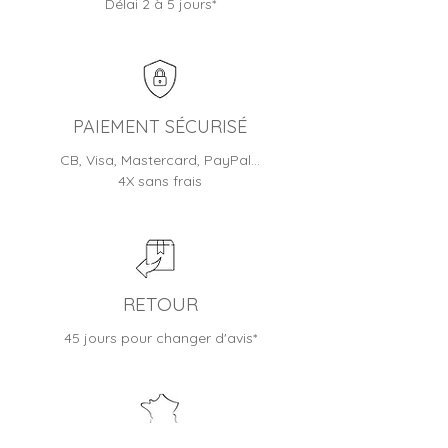
Délai 2 à 5 jours*
Toutes nos montres sont livrées
nos systèmes informatiques.
en écrin/boite et bénéficient
d'une garantie fabricant (de 1 à
2 ans selon les modèles)
Jusqu'à 30 jours pour changer
d'avis
PAIEMENT SÉCURISÉ
CB, Visa, Mastercard, PayPal…
4X sans frais
RETOUR
45 jours pour changer d'avis*