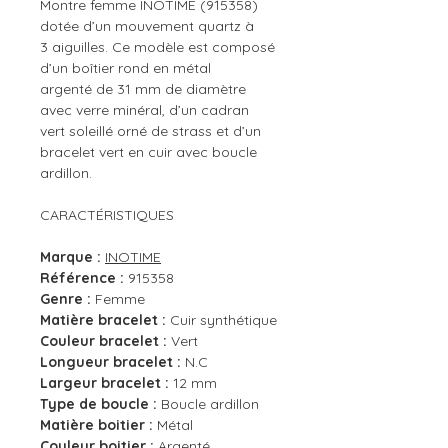
Montre femme INOTIME (915358)
dotée d’un mouvement quartz à
3 aiguilles. Ce modèle est composé
d’un boîtier rond en métal
argenté de 31 mm de diamètre
avec verre minéral, d’un cadran
vert soleillé orné de strass et d’un
bracelet vert en cuir avec boucle
ardillon.
CARACTÉRISTIQUES
Marque :
INOTIME
Référence :
915358
Genre :
Femme
Matière bracelet :
Cuir synthétique
Couleur bracelet :
Vert
Longueur bracelet :
N.C
Largeur bracelet :
12 mm
Type de boucle :
Boucle ardillon
Matière boitier :
Métal
Couleur boitier :
Argenté