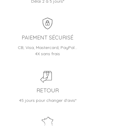
Délai 2 à 5 jours*
Toutes nos montres sont livrées
nos systèmes informatiques.
en écrin/boite et bénéficient
d'une garantie fabricant (de 1 à
2 ans selon les modèles)
Jusqu'à 30 jours pour changer
d'avis
PAIEMENT SÉCURISÉ
CB, Visa, Mastercard, PayPal…
4X sans frais
RETOUR
45 jours pour changer d'avis*