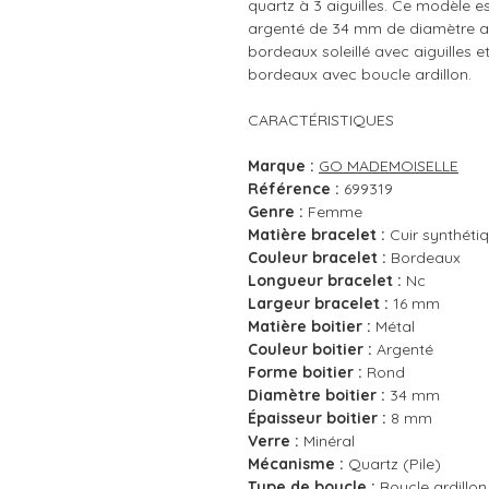
quartz à 3 aiguilles. Ce modèle 
argenté de 34 mm de diamètre av
bordeaux soleillé avec aiguilles e
bordeaux avec boucle ardillon.
CARACTÉRISTIQUES
Marque :
GO MADEMOISELLE
Référence :
699319
Genre :
Femme
Matière bracelet :
Cuir synthéti
Couleur bracelet :
Bordeaux
Longueur bracelet :
Nc
Largeur bracelet :
16 mm
Matière boitier :
Métal
Couleur boitier :
Argenté
Forme boitier :
Rond
Diamètre boitier :
34 mm
Épaisseur boitier :
8 mm
Verre :
Minéral
Mécanisme :
Quartz (Pile)
Type de boucle :
Boucle ardillon