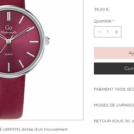
Prix
39,00 €
Quantité
*
Aj
Com
PAIEMENT 100% SÉ
Modes de paiement 
MODES DE LIVRAISO
Cartes bancaires 
Choisissez de faire
Paypal
RETOUR SOUS 30 
ou en point relais à
Paypal 4x sans fr
dès 59€ d'achat) :
 (699319) dotée d’un mouvement
Vous avez changé d'