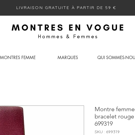
LIVRAISON GRATUITE À PARTIR DE 59 €
MONTRES FEMME
MARQUES
QUI SOMMES-NO
Montre femme 
bracelet roug
699319
SKU : 699319