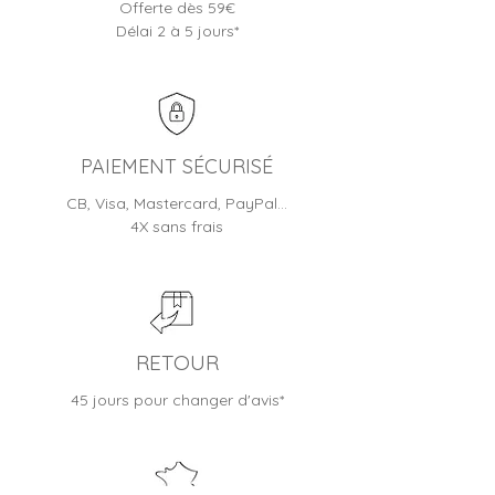
être utilisées par des tiers. Elles ne
Offerte dès 59€
jours ouvrés
ouvrés en moyenne
sont pas non plus conservées sur
Délai 2 à 5 jours*
Toutes nos montres sont livrées
nos systèmes informatiques.
en écrin/boite et bénéficient
d'une garantie fabricant (de 1 à
2 ans selon les modèles)
Jusqu'à 30 jours pour changer
d'avis
PAIEMENT SÉCURISÉ
CB, Visa, Mastercard, PayPal…
4X sans frais
RETOUR
45 jours pour changer d'avis*