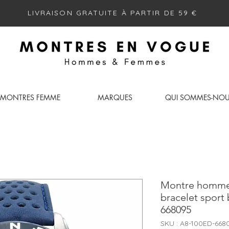
LIVRAISON GRATUITE À PARTIR DE 59 €
MONTRES FEMME
MARQUES
QUI SOMMES-NO
Montre homme
bracelet sport 
668095
SKU : A8-100ED-668