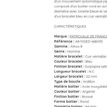
d’un mouvement automatique japo
composé d’un boîtier rond en ac
diamètre avec lunette bleue et ver
d’un bracelet bleu en cuir véritab
CARACTÉRISTIQUES
Marque :
PATROUILLE DE FRANC
Référence :
A8-100ED-668095
Gamme :
Athos 8
Genre :
Homme
Matière bracelet :
Cuir véritable
Couleur bracelet :
Bleu
Finition bracelet :
Surpiqûre sell
Longueur bracelet :
N.C
Largeur bracelet :
22 mm
Type de boucle :
Ardillon
Matière boitier :
Acier inoxydabl
Couleur boitier :
Argenté
Finition boitier :
Brossé
Forme boitier :
Rond
Diamètre boitier :
44 mm