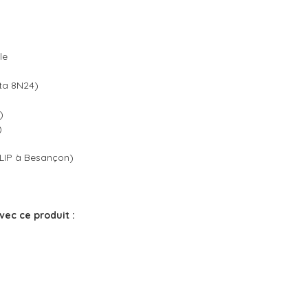
le
ta 8N24)
)
)
 LIP à Besançon)
vec ce produit :