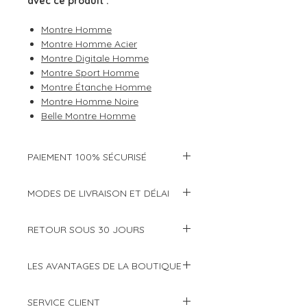
avec ce produit :
Montre Homme
Montre Homme Acier
Montre Digitale Homme
Montre Sport Homme
Montre Étanche Homme
Montre Homme Noire
Belle Montre Homme
PAIEMENT 100% SÉCURISÉ
Modes de paiement :
MODES DE LIVRAISON ET DÉLAI
Cartes bancaires (CB, Visa,
Choisissez de faire livrer votre
Mastercard, etc...)
RETOUR SOUS 30 JOURS
commande à domicile ou en point
Paypal
relais à partir de seulement
Paypal 4x sans frais
Vous avez changé d'avis ? Pas de
3€99 (offert dès 59€ d'achat) :
LES AVANTAGES DE LA BOUTIQUE
panique ! Chez nous, le client est roi
Toutes les transactions effectuées
et nous en prenons soin ! La
Suivi Standard
Boutique française créée en
sur montres-en-vogue.com sont
satisfaction de notre clientèle est
SERVICE CLIENT
Colissimo Classique
2012 et agréée par de