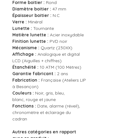
Forme boitier :
Rond
Diamètre boitier :
47 mm
Épaisseur boitier :
N.C
Verre :
Minéral
Lunette :
Tournante
Matière lunette :
Acier inoxydable
Finition lunette :
PVD noir
Mécanisme :
Quartz (230XX)
Affichage :
Analogique et digital
LCD (Aiguilles + chiffres)
Étanchéité :
10 ATM (100 Mètres)
Garantie fabricant :
2 ans
Fabrication :
Française (Ateliers LIP
à Besançon)
Couleurs :
Noir, gris, bleu,
blanc, rouge et jaune
Fonctions :
Date, alarme (réveil),
chronomètre et éclairage du
cadran
Autres catégories en rapport