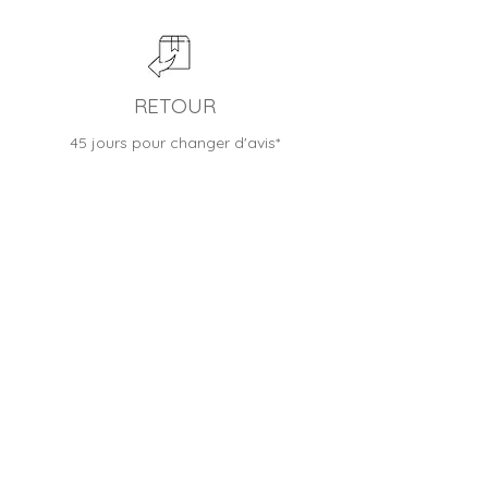
RETOUR
45 jours pour changer d'avis*
BOUTIQUE FRANÇAISE
Entreprise familiale depuis 2012
CONTACTER LE SERVICE CLIENT
Besoin d'un conseil, une question ?
Nous sommes heureux de vous accueillir :