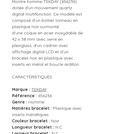
Montre homme TEKDAY (656236)
dotée d’un mouvement quartz
digital multifonction. Ce modèle est
composé d’un boîtier tonneau en
plastique noir surmonté
d'une coque en acier inoxydable de
42 x 38 mm avec verre en
plexiglass, d’un cadran avec
affichage digital LCD et d’un
bracelet noir en plastique avec
inserts en métal et boucle ardillon.
CARACTÉRISTIQUES
Marque :
TEKDAY
Référence :
656236
Genre :
Homme
Matières bracelet :
Plastique avec
inserts métalliques
Couleur bracelet :
Noir
Longueur bracelet :
N.C
Largeur bracelet :
N.C