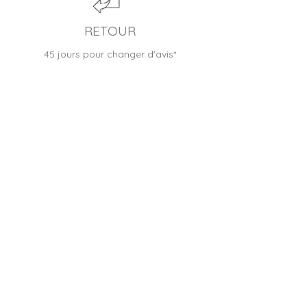
RETOUR
45 jours pour changer d'avis*
BOUTIQUE FRANÇAISE
Entreprise familiale depuis 2012
CONTACTER LE SERVICE CLIENT
Besoin d'un conseil, une question ?
Nous sommes heureux de vous accueillir :
Du lundi au samedi, de 9h à 19h