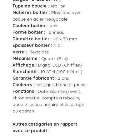
Type de boucle :
Ardillon
Matières boitier :
Plastique avec
coque en acier inoxydable
Couleur boitier :
Noir
Forme boitier :
Tonneau
Diamètre boitier :
42 x 38 mm
Épaisseur boitier :
N.C
Verre :
Plexiglass
Mécanisme :
Quartz (Pile)
Affichage :
Digital LCD (Chiffres)
Étanchéité :
10 ATM (100 Mètres)
Garantie fabricant :
2 ans
Couleurs :
Noir, gris, blanc et jaune
Fonctions :
Date, alarme (réveil),
chronomètre, compte à rebours,
double fuseau horaire et éclairage
du cadran
Autres catégories en rapport
avec ce produit :