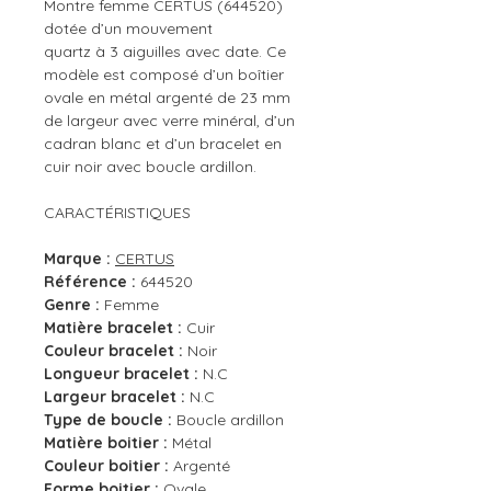
Montre femme CERTUS (644520)
dotée d’un mouvement
quartz à 3 aiguilles avec date. Ce
modèle est composé d’un boîtier
ovale en métal argenté de 23 mm
de largeur avec verre minéral, d’un
cadran blanc et d’un bracelet en
cuir noir avec boucle ardillon.
CARACTÉRISTIQUES
Marque :
CERTUS
Référence :
644520
Genre :
Femme
Matière bracelet :
Cuir
Couleur bracelet :
Noir
Longueur bracelet :
N.C
Largeur bracelet :
N.C
Type de boucle :
Boucle ardillon
Matière boitier :
Métal
Couleur boitier :
Argenté
Forme boitier :
Ovale