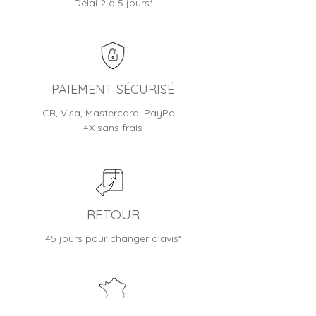
Délai 2 à 5 jours*
Toutes nos montres sont livrées
nos systèmes informatiques.
en écrin/boite et bénéficient
d'une garantie fabricant (de 1 à
2 ans selon les modèles)
Jusqu'à 30 jours pour changer
d'avis
PAIEMENT SÉCURISÉ
CB, Visa, Mastercard, PayPal…
4X sans frais
RETOUR
45 jours pour changer d'avis*