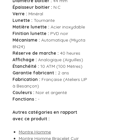
Diamètre boitier :
44 mm
Épaisseur boitier :
N.C
Verre :
Minéral
Lunette :
Tournante
Matière lunette :
Acier inoxydable
Finition lunette :
PVD noir
Mécanisme :
Automatique (Miyota
8N24)
Réserve de marche :
40 heures
Affichage :
Analogique (Aiguilles)
Étanchéité :
10 ATM (100 Mètres)
Garantie fabricant :
2 ans
Fabrication :
Française (Ateliers LIP
à Besançon)
Couleurs :
Noir et argenté
Fonctions :
-
Autres catégories en rapport
avec ce produit :
Montre Homme
Montre Homme Bracelet Cuir