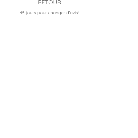
RETOUR
45 jours pour changer d'avis*
BOUTIQUE FRANÇAISE
Entreprise familiale depuis 2012
CONTACTER LE SERVICE CLIENT
Besoin d'un conseil, une question ?
Nous sommes heureux de vous accueillir :
Du lundi au samedi, de 9h à 19h
Au
09 53 37 60 07
(Prix d'un appel local)