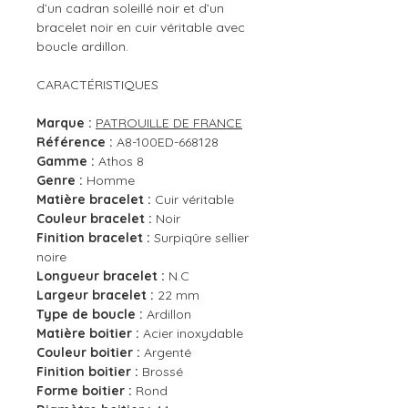
d’un cadran soleillé noir et d’un
bracelet noir en cuir véritable avec
boucle ardillon.
CARACTÉRISTIQUES
Marque :
PATROUILLE DE FRANCE
Référence :
A8-100ED-668128
Gamme :
Athos 8
Genre :
Homme
Matière bracelet :
Cuir véritable
Couleur bracelet :
Noir
Finition bracelet :
Surpiqûre sellier
noire
Longueur bracelet :
N.C
Largeur bracelet :
22 mm
Type de boucle :
Ardillon
Matière boitier :
Acier inoxydable
Couleur boitier :
Argenté
Finition boitier :
Brossé
Forme boitier :
Rond