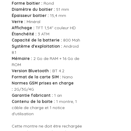
Forme boitier :
Rond
Diamètre du boitier :
51 mm
Épaisseur boitier :
15,4 mm
Verre :
Minéral
Affichage :
TFT 1,54" couleur HD
Étanchéité :
3 ATM
Capacité de la batterie :
800 Mah
Système d'exploitation :
Android
8.1
Mémoire :
2 Go de RAM + 16 Go de
ROM
Version Bluetooth :
BT 4.2
Format de la carte SIM :
Nano
Normes GSM prises en charge
:
2G/3G/4G
Garantie fabricant :
1 an
Contenu de la boite :
1 montre, 1
câble de charge et 1 notice
d'utilisation
Cette montre ne doit être rechargée